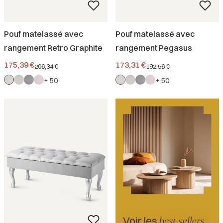
Pouf matelassé avec
Pouf matelassé avec
rangement Retro Graphite
rangement Pegasus
Prix promotionnel
Prix promotionnel
175,39 €
173,31 €
206,34 €
192,56 €
+ 50
+ 50