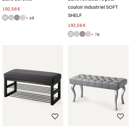
couloir industriel SOFT
Prix
192,56 €
SHELF
+ 49
Prix
192,56 €
+ 76