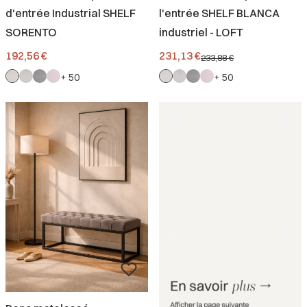
d'entrée Industrial SHELF
l'entrée SHELF BLANCA
SORENTO
industriel - LOFT
Prix
Prix promotionnel
192,56 €
231,13 €
233,88 €
+ 50
+ 50