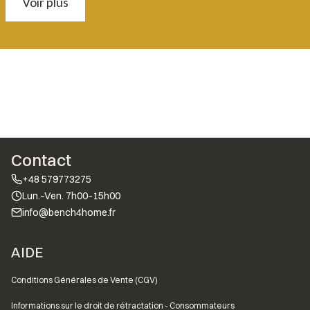
Voir plus
Contact
+48 579773275
Lun.–Ven. 7h00–15h00
info@bench4home.fr
Menu de bas de page
AIDE
Conditions Générales de Vente (CGV)
Informations sur le droit de rétractation - Consommateurs