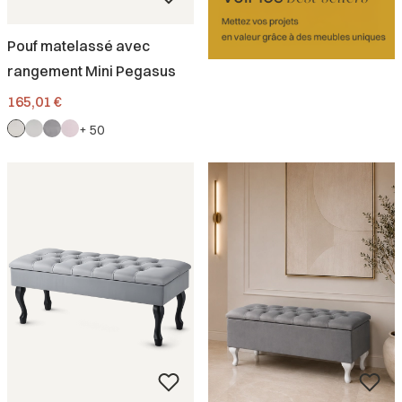
Pouf matelassé avec
rangement Mini Pegasus
Prix
165,01 €
+ 50