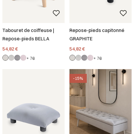
Tabouret de coiffeuse |
Repose-pieds capitonné
Repose-pieds BELLA
GRAPHITE
Prix
Prix
54,82 €
54,82 €
+ 76
+ 76
-15%