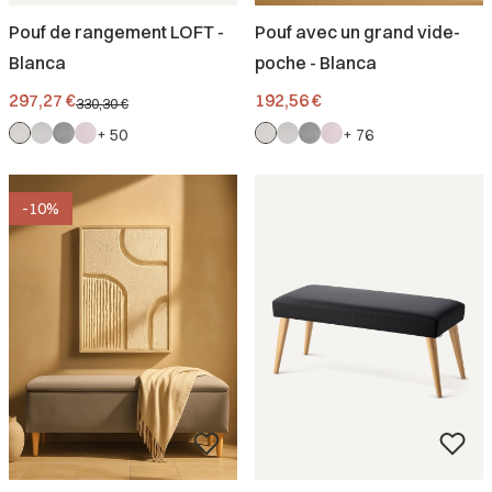
Pouf de rangement LOFT -
Pouf avec un grand vide-
Blanca
poche - Blanca
Prix promotionnel
Prix
297,27 €
192,56 €
330,30 €
+ 50
+ 76
-10%