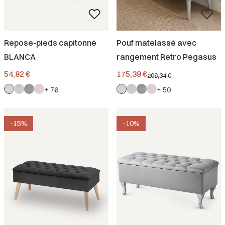
Repose-pieds capitonné
Pouf matelassé avec
BLANCA
rangement Retro Pegasus
Prix
Prix promotionnel
54,82 €
175,39 €
206,34 €
+ 76
+ 50
-15%
-10%