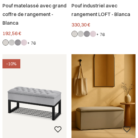
Pouf matelassé avec grand
Pouf industriel avec
coffre de rangement -
rangement LOFT - Blanca
Blanca
Prix
330,30 €
Prix
192,56 €
+ 76
+ 76
-10%