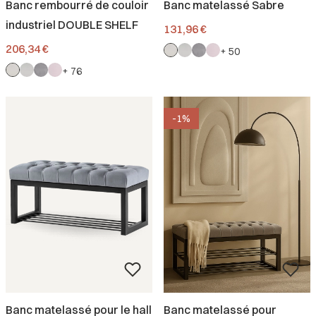
Banc rembourré de couloir
Banc matelassé Sabre
industriel DOUBLE SHELF
Prix
131,96 €
Prix
206,34 €
+ 50
+ 76
-1%
Banc matelassé pour le hall
Banc matelassé pour