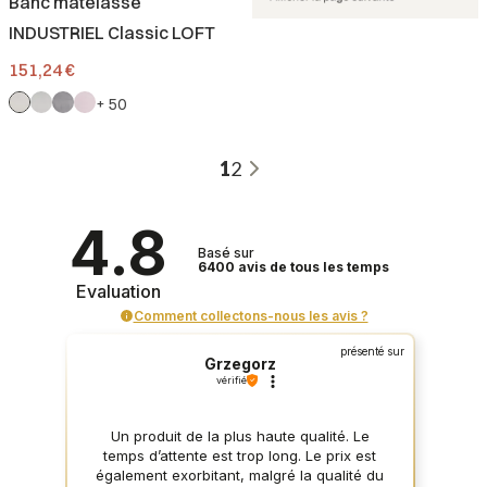
Banc matelassé
INDUSTRIEL Classic LOFT
Prix
151,24 €
+ 50
1
2
4.8
Basé sur
6400
avis
de tous les temps
Evaluation
Comment collectons-nous les avis ?
présenté sur
Grzegorz
vérifié
Un produit de la plus haute qualité. Le
temps d’attente est trop long. Le prix est
également exorbitant, malgré la qualité du