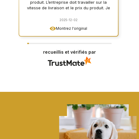
produit. L’entreprise doit travailler sur la
vitesse de livraison et le prix du produit. Je
vis en permanence au Canada, donc je ne
sais pas comment ça fonctionne en
2025-12-02
Europe, mais je pense que vous devriez
Montrez l'original
accélérer la livraison et baisser le prix.
Cinq étoiles parce que le produit en est
vraiment digne.
recueillis et vérifiés par