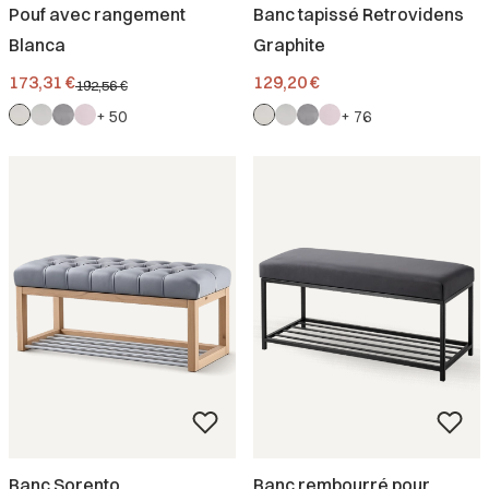
Pouf avec rangement
Banc tapissé Retrovidens
Blanca
Graphite
Prix promotionnel
Prix
173,31 €
129,20 €
192,56 €
+ 50
+ 76
Banc Sorento
Banc rembourré pour