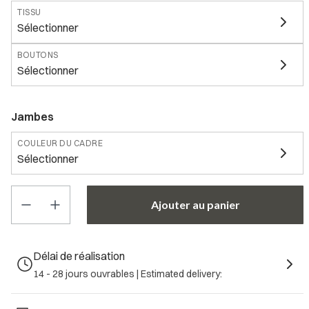
TISSU
Sélectionner
BOUTONS
Sélectionner
Jambes
COULEUR DU CADRE
Sélectionner
Le prix des différentes variantes peut varier
Ajouter au panier
*
LARGEUR DU BANC
Sélectionner
Délai de réalisation
*
PROFONDEUR DU BANC
14 - 28 jours ouvrables |
Estimated delivery:
Sélectionner