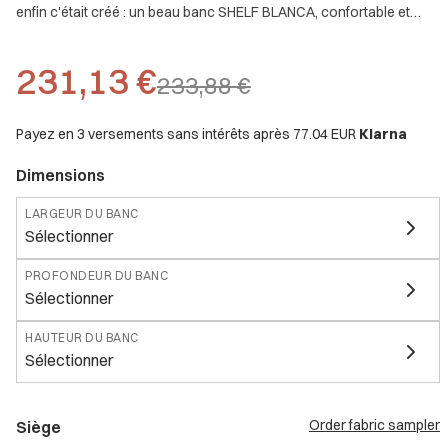
enfin c'était créé : un beau banc SHELF BLANCA, confortable et
pratique.
Voir la description complète
231,13 €
233,88 €
Payez en 3 versements sans intérêts après
77.04 EUR
Klarna
Dimensions
LARGEUR DU BANC
Sélectionner
PROFONDEUR DU BANC
Sélectionner
HAUTEUR DU BANC
Sélectionner
Order fabric sampler
Siège