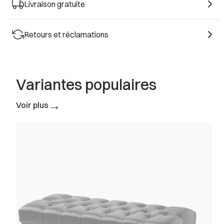
Livraison gratuite
*
HAUTEUR DU BANC
Sélectionner
Retours et réclamations
*
TISSU
Sélectionner
Variantes populaires
*
COULEUR DU CADRE
→
Voir plus
Sélectionner
*
BOUTONS
Sélectionner