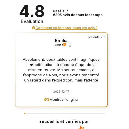
4.8
Basé sur
6395
avis
de tous les temps
Evaluation
Comment collectons-nous les avis ?
présenté sur
Emilia
vérifié
Absolument, deux tables sont magnifiques
!! ❤️notifications à chaque étape de la
mise en œuvre. Malheureusement, à
l’approche de Noël, nous avons rencontré
un retard dans l’expédition, mais l’attente
en valait la peine, contact un peu difficile,
mais très poli. Je le recommande vivement
2025-12-17
!
Montrez l'original
recueillis et vérifiés par