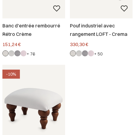
Banc d'entrée rembourré
Pouf industriel avec
Rétro Crème
rangement LOFT - Crema
Prix
Prix
151,24 €
330,30 €
+ 76
+ 50
-10%