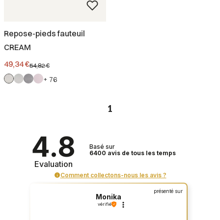
Repose-pieds fauteuil
CREAM
Prix promotionnel
49,34 €
54,82 €
+ 76
1
4.8
Basé sur
6400
avis
de tous les temps
Evaluation
Comment collectons-nous les avis ?
présenté sur
Monika
vérifié