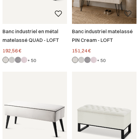
Banc industriel en métal
Banc industriel matelassé
matelassé QUAD - LOFT
PIN Cream - LOFT
Prix
Prix
192,56 €
151,24 €
+ 50
+ 50