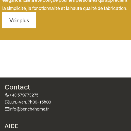
la simplicité, la fonctionnalité et la haute qualité de fabrication.
Voir plus
Contact
+48 579773275
Lun.–Ven. 7h00–15h00
info@bench4home.fr
Menu de bas de page
AIDE