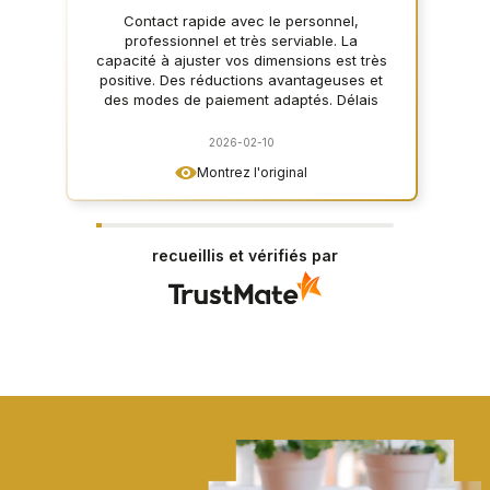
Contact rapide avec le personnel,
professionnel et très serviable. La
capacité à ajuster vos dimensions est très
positive. Des réductions avantageuses et
des modes de paiement adaptés. Délais
courts et parfaitement emballé. Très
bonne qualité produit, design moderne. Je
2026-02-10
👍️ recommande vivement
Montrez l'original
recueillis et vérifiés par