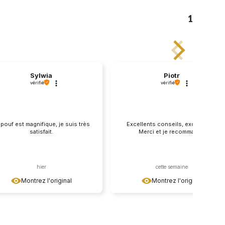
1
Sylwia
Piotr
vérifié
vérifié
 pouf est magnifique, je suis très
Excellents conseils, excellents !
satisfait.
Merci et je recommande
hier
cette semaine
Montrez l'original
Montrez l'original