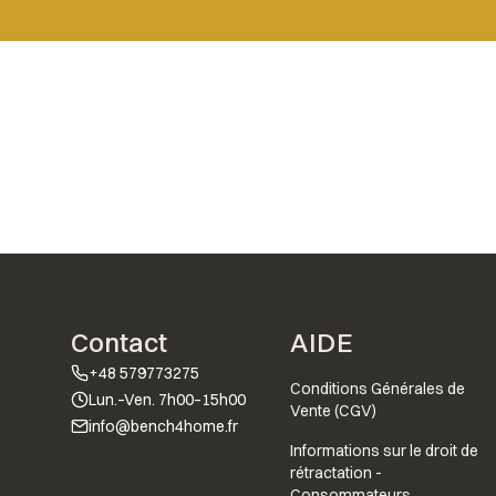
Menu de bas de 
Contact
AIDE
+48 579773275
Conditions Générales de
Lun.–Ven. 7h00–15h00
Vente (CGV)
info@bench4home.fr
Informations sur le droit de
rétractation -
Consommateurs