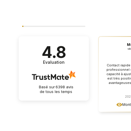
M
4.8
vér
Evaluation
Contact rapide
professionnel e
capacité à aju
est très posit
avantageuses
Basé sur
6398
avis
paiement adapté
de tous les temps
parfaitement e
qualité produi
202
Je👍️ reco
Montr