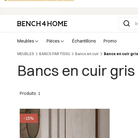
Achetez maintenant, payez dans 30 jours avec Klarna
meubles
pièces
échantillons
promo
MEUBLES
BANCS PAR TISSU
Bancs en cuir
Bancs en cuir gri
Bancs en cuir gris
Produits: 1
-15%