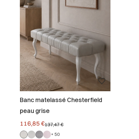
Banc matelassé Chesterfield
peau grise
Prix promotionnel
116,85 €
137,47 €
+ 50