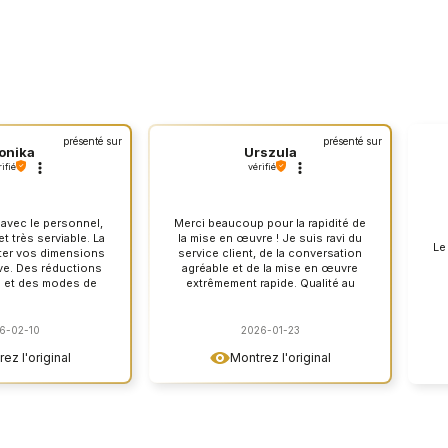
présenté sur
présenté sur
onika
Urszula
ifié
vérifié
 avec le personnel,
Merci beaucoup pour la rapidité de
t très serviable. La
la mise en œuvre ! Je suis ravi du
Le
ster vos dimensions
service client, de la conversation
ive. Des réductions
agréable et de la mise en œuvre
 et des modes de
extrêmement rapide. Qualité au
s. Délais courts et
plus haut niveau !
mballé. Très bonne
t, design moderne.
6-02-10
2026-01-23
mmande vivement
ez l'original
Montrez l'original